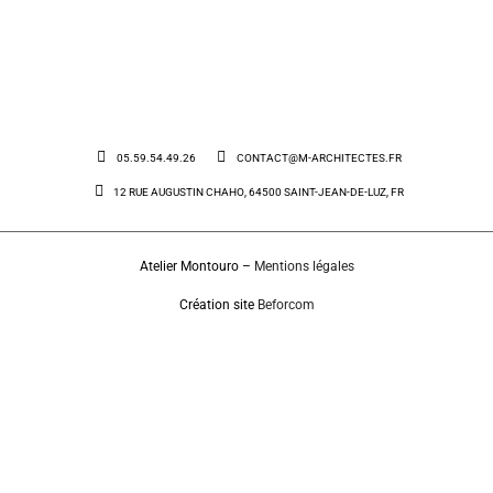
05.59.54.49.26
CONTACT@M-ARCHITECTES.FR
12 RUE AUGUSTIN CHAHO, 64500 SAINT-JEAN-DE-LUZ, FR
Atelier Montouro –
Mentions légales
Création site
Beforcom