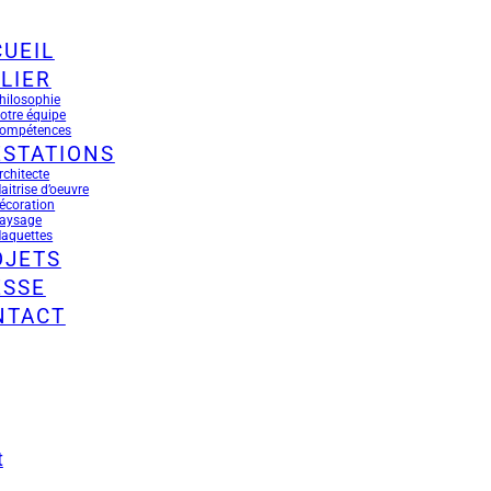
UEIL
LIER
hilosophie
otre équipe
ompétences
ESTATIONS
rchitecte
aitrise d’oeuvre
écoration
aysage
aquettes
OJETS
ESSE
NTACT
t