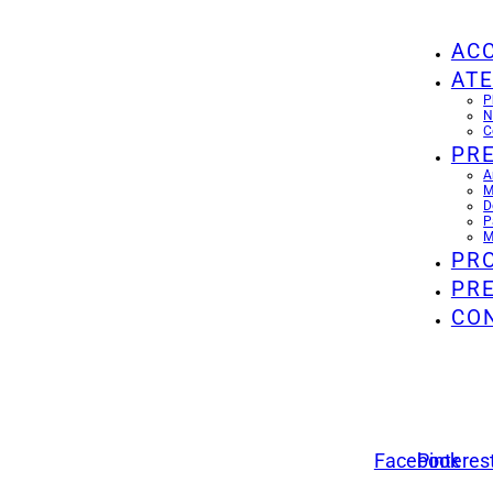
ACC
ATE
P
N
C
PR
A
M
D
P
M
PR
PR
CO
Facebook
Pinteres