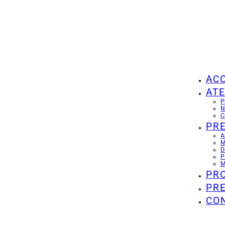
ACC
ATE
P
N
C
PR
A
M
D
P
M
PR
PR
CO