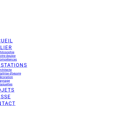
UEIL
LIER
hilosophie
otre équipe
ompétences
ESTATIONS
rchitecte
aitrise d’oeuvre
écoration
aysage
aquettes
OJETS
ESSE
NTACT