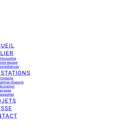
UEIL
LIER
hilosophie
otre équipe
ompétences
ESTATIONS
rchitecte
aitrise d’oeuvre
écoration
aysage
aquettes
OJETS
ESSE
NTACT