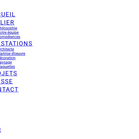
UEIL
LIER
hilosophie
otre équipe
ompétences
ESTATIONS
rchitecte
aitrise d’oeuvre
écoration
aysage
aquettes
OJETS
ESSE
NTACT
t