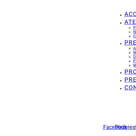
ACC
ATE
P
N
C
PR
A
M
D
P
M
PR
PR
CO
Facebook
Pinteres