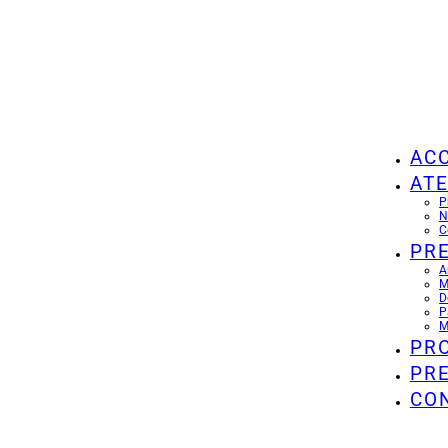
ACC
ATE
P
N
C
PR
A
M
D
P
M
PR
PR
CO