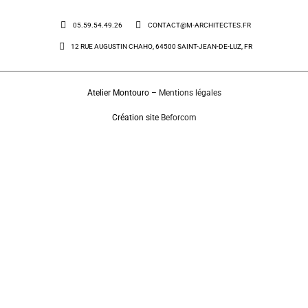
05.59.54.49.26
CONTACT@M-ARCHITECTES.FR
12 RUE AUGUSTIN CHAHO, 64500 SAINT-JEAN-DE-LUZ, FR
Atelier Montouro –
Mentions légales
Création site
Beforcom